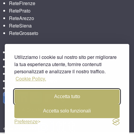
ReteFirenze
RetePrato
ReteArezzo
ReteSiena
ReteGrosseto
ReteLucca
Utilizziamo i cookie sul nostro sito per migliorare
ReteLpisa
la tua esperienza utente, fornire contenuti
ReteLlivorno
personalizzati e analizzare il nostro traffico.
bitbar
Cookie Policy.
Agriturismo e Toscana
Area Aziende Italiane
Accetta tutto
Privacy & Cookies
Accetta solo funzionali
Preferenze