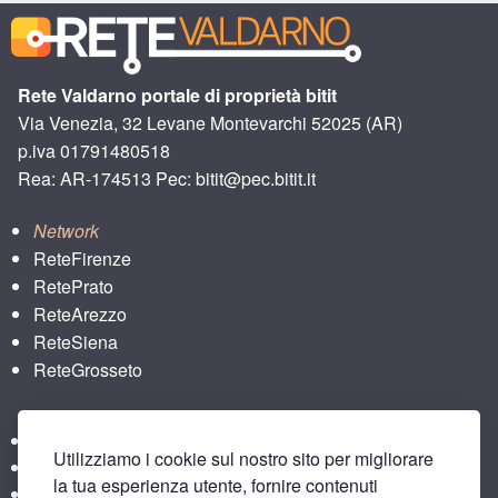
Rete Valdarno portale di proprietà bitit
Via Venezia, 32 Levane Montevarchi 52025 (AR)
p.iva 01791480518
Rea: AR-174513 Pec: bitit@pec.bitit.it
Network
ReteFirenze
RetePrato
ReteArezzo
ReteSiena
ReteGrosseto
ReteLucca
Utilizziamo i cookie sul nostro sito per migliorare
ReteLpisa
la tua esperienza utente, fornire contenuti
ReteLlivorno