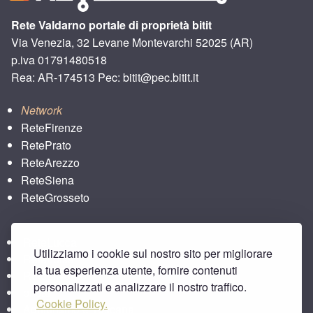
Rete Valdarno portale di proprietà bitit
Via Venezia, 32 Levane Montevarchi 52025 (AR)
p.iva 01791480518
Rea: AR-174513 Pec: bitit@pec.bitit.it
Network
ReteFirenze
RetePrato
ReteArezzo
ReteSiena
ReteGrosseto
ReteLucca
Utilizziamo i cookie sul nostro sito per migliorare
ReteLpisa
la tua esperienza utente, fornire contenuti
ReteLlivorno
personalizzati e analizzare il nostro traffico.
bitbar
Cookie Policy.
Agriturismo e Toscana