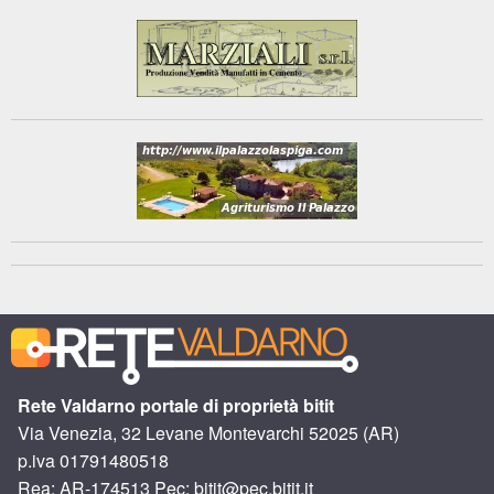
Rete Valdarno portale di proprietà bitit
Via Venezia, 32 Levane Montevarchi 52025 (AR)
p.iva 01791480518
Rea: AR-174513 Pec: bitit@pec.bitit.it