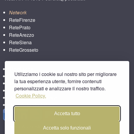
Network
ReteFirenze
RetePrato
ReteArezzo
ReteSiena
ReteGrosseto
ReteLucca
Utilizziamo i cookie sul nostro sito per migliorare
ReteLpisa
la tua esperienza utente, fornire contenuti
ReteLlivorno
personalizzati e analizzare il nostro traffico.
bitbar
Cookie Policy.
Agriturismo e Toscana
Area Aziende Italiane
Accetta tutto
Privacy & Cookies
Accetta solo funzionali