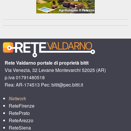
Rete Valdarno portale di proprietà bitit
Via Venezia, 32 Levane Montevarchi 52025 (AR)
p.iva 01791480518
Rea: AR-174513 Pec: bitit@pec.bitit.it
Network
ReteFirenze
RetePrato
ReteArezzo
ReteSiena