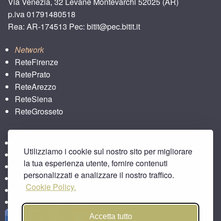
Via Venezia, 32 Levane Montevarchi 52025 (AR)
p.iva 01791480518
Rea: AR-174513 Pec: bitit@pec.bitit.it
Network
ReteFirenze
RetePrato
ReteArezzo
ReteSiena
ReteGrosseto
ReteLucca
Utilizziamo i cookie sul nostro sito per migliorare
ReteLpisa
la tua esperienza utente, fornire contenuti
ReteLlivorno
personalizzati e analizzare il nostro traffico.
bitbar
Cookie Policy.
Agriturismo e Toscana
Area Aziende Italiane
Accetta tutto