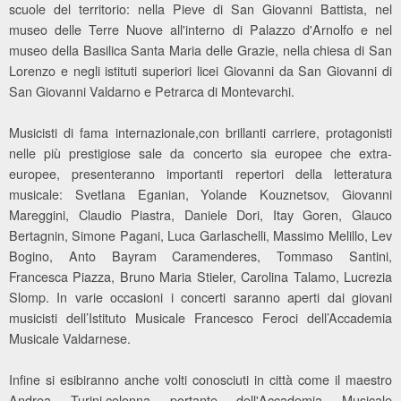
scuole del territorio: nella Pieve di San Giovanni Battista, nel
museo delle Terre Nuove all'interno di Palazzo d'Arnolfo e nel
museo della Basilica Santa Maria delle Grazie, nella chiesa di San
Lorenzo e negli istituti superiori licei Giovanni da San Giovanni di
San Giovanni Valdarno e Petrarca di Montevarchi.
Musicisti di fama internazionale,con brillanti carriere, protagonisti
nelle più prestigiose sale da concerto sia europee che extra-
europee, presenteranno importanti repertori della letteratura
musicale: Svetlana Eganian, Yolande Kouznetsov, Giovanni
Mareggini, Claudio Piastra, Daniele Dori, Itay Goren, Glauco
Bertagnin, Simone Pagani, Luca Garlaschelli, Massimo Melillo, Lev
Bogino, Anto Bayram Caramenderes, Tommaso Santini,
Francesca Piazza, Bruno Maria Stieler, Carolina Talamo, Lucrezia
Slomp. In varie occasioni i concerti saranno aperti dai giovani
musicisti dell’Istituto Musicale Francesco Feroci dell’Accademia
Musicale Valdarnese.
Infine si esibiranno anche volti conosciuti in città come il maestro
Andrea Turini,colonna portante dell'Accademia Musicale