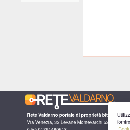
Rete Valdarno portale di proprietà bitit
Utiliz
fornir
Via Venezia, 32 Levane Montevarchi 52025 (AR)
Cooki
p.iva 01791480518