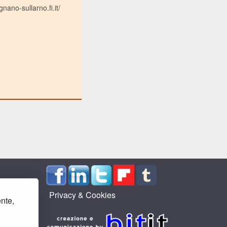
nano-sullarno.fi.it/
Privacy & Cookies
ente,