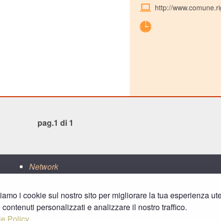
http://www.comune.rig
pag.1 di 1
Network
ReteLucca
ReteFirenze
ReteLpisa
RetePrato
ziamo i cookie sul nostro sito per migliorare la tua esperienza ut
ReteLlivorno
ReteArezzo
e contenuti personalizzati e analizzare il nostro traffico.
bitbar
ReteSiena
e Policy.