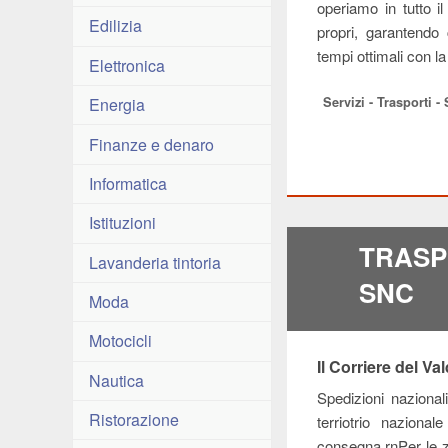
operiamo in tutto i
Edilizia
propri, garantendo
tempi ottimali con l
Elettronica
Servizi - Trasporti -
Energia
Finanze e denaro
Informatica
Istituzioni
TRASP
Lavanderia tintoria
SNC
Moda
Motocicli
Il Corriere del Va
Nautica
Spedizioni nazionali
Ristorazione
terriotrio nazional
consegna.rnPer le z