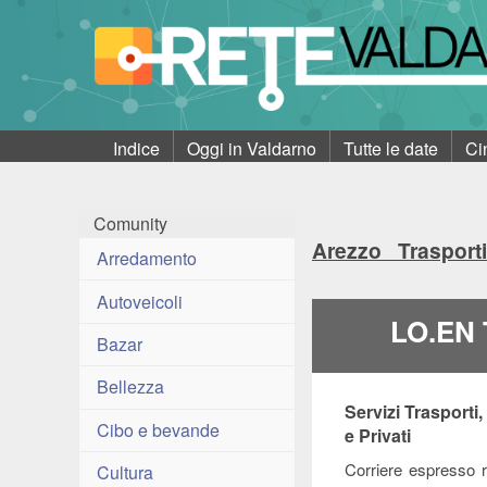
Indice
Oggi in Valdarno
Tutte le date
Ci
Comunity
Arezzo Traspor
Arredamento
Autoveicoli
LO.EN 
Bazar
Bellezza
Servizi Trasporti,
Cibo e bevande
e Privati
Corriere espresso re
Cultura