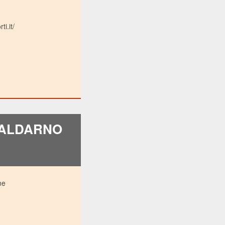
i.it/
 VALDARNO
ne