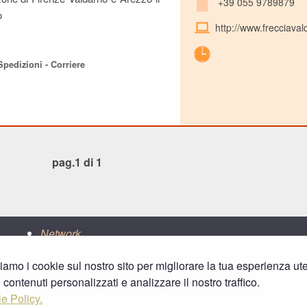
+39 055 9789879
o
http://www.frecciavald
,
 Spedizioni - Corriere
pag.1 di 1
Network
ReteLucca
ReteFirenze
ziamo i cookie sul nostro sito per migliorare la tua esperienza ut
ReteLpisa
RetePrato
e contenuti personalizzati e analizzare il nostro traffico.
ReteLlivorno
ReteArezzo
e Policy.
bitbar
ReteSiena