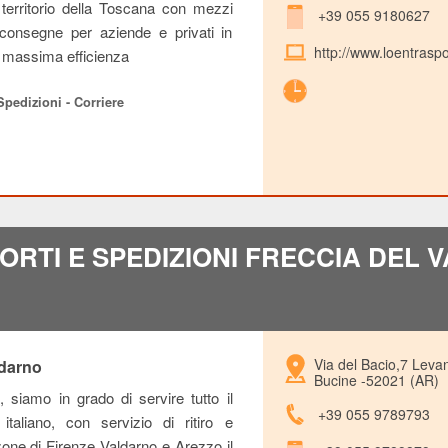
l territorio della Toscana con mezzi
+39 055 9180627
 consegne per aziende e privati in
http://www.loentrasport
a massima efficienza
 Spedizioni - Corriere
ORTI E SPEDIZIONI FRECCIA DEL
Via del Bacio,7 Leva
ldarno
Bucine -52021 (AR)
, siamo in grado di servire tutto il
+39 055 9789793
e italiano, con servizio di ritiro e
one di Firenze Valdarno e Arezzo il