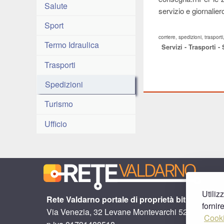
Salute
servizio e giornalier
Sport
corriere, spedizioni, trasporti
Termo Idraulica
Servizi - Trasporti -
Trasporti
Spedizioni
Turismo
Ufficio
Utiliz
Rete Valdarno portale di proprietà bitit
fornir
Via Venezia, 32 Levane Montevarchi 52025 (AR)
Cooki