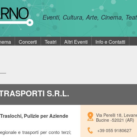
Eventi, Cultura, Arte, Cinema, Tea
nema
Concerti
Teatri
Altri Eventi
Info e Contatti
ti
TRASPORTI S.R.L.
Via Perelli 18, Levan
 Traslochi, Pulizie per Aziende
Bucine -52021 (AR)
+39 055 9180627
gionale e trasporti per conto terzi;