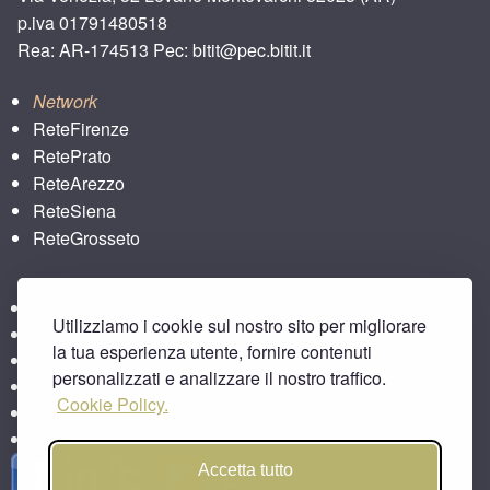
p.iva 01791480518
Rea: AR-174513 Pec: bitit@pec.bitit.it
Network
ReteFirenze
RetePrato
ReteArezzo
ReteSiena
ReteGrosseto
ReteLucca
Utilizziamo i cookie sul nostro sito per migliorare
ReteLpisa
la tua esperienza utente, fornire contenuti
ReteLlivorno
personalizzati e analizzare il nostro traffico.
bitbar
Cookie Policy.
Agriturismo e Toscana
Area Aziende Italiane
Accetta tutto