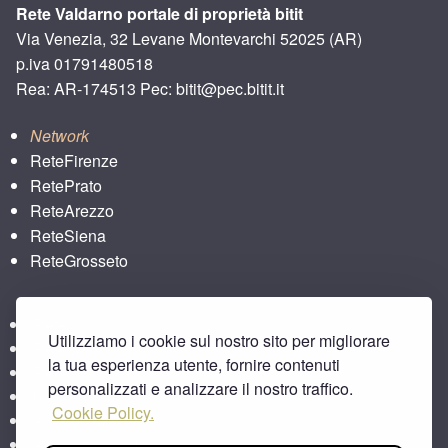
Rete Valdarno portale di proprietà bitit
Via Venezia, 32 Levane Montevarchi 52025 (AR)
p.iva 01791480518
Rea: AR-174513 Pec: bitit@pec.bitit.it
Network
ReteFirenze
RetePrato
ReteArezzo
ReteSiena
ReteGrosseto
ReteLucca
Utilizziamo i cookie sul nostro sito per migliorare
ReteLpisa
la tua esperienza utente, fornire contenuti
ReteLlivorno
personalizzati e analizzare il nostro traffico.
bitbar
Cookie Policy.
Agriturismo e Toscana
Area Aziende Italiane