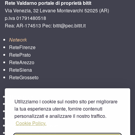
Rete Valdarno portale di proprietà bitit
Via Venezia, 32 Levane Montevarchi 52025 (AR)
p.iva 01791480518
Rea: AR-174513 Pec: bitit@pec.bitit.it
Network
ReteFirenze
RetePrato
ReteArezzo
ReteSiena
ReteGrosseto
ReteLucca
Utilizziamo i cookie sul nostro sito per migliorare
ReteLpisa
la tua esperienza utente, fornire contenuti
ReteLlivorno
personalizzati e analizzare il nostro traffico.
bitbar
Cookie Policy.
Agriturismo e Toscana
Area Aziende Italiane