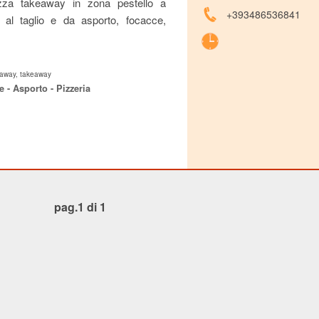
izza takeaway in zona pestello a
+393486536841
 al taglio e da asporto, focacce,
e away, takeaway
e - Asporto - Pizzeria
pag.1 di 1