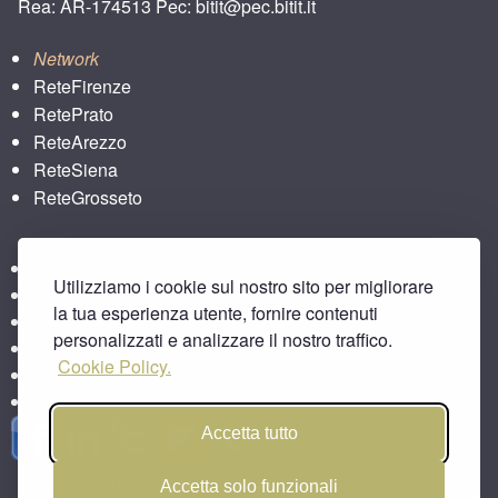
Rea: AR-174513 Pec: bitit@pec.bitit.it
Network
ReteFirenze
RetePrato
ReteArezzo
ReteSiena
ReteGrosseto
ReteLucca
Utilizziamo i cookie sul nostro sito per migliorare
ReteLpisa
la tua esperienza utente, fornire contenuti
ReteLlivorno
personalizzati e analizzare il nostro traffico.
bitbar
Cookie Policy.
Agriturismo e Toscana
Area Aziende Italiane
Accetta tutto
Privacy & Cookies
Accetta solo funzionali