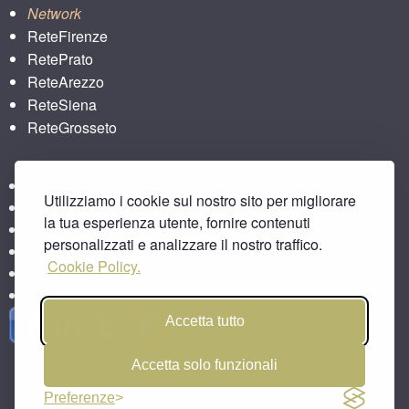
Network
ReteFirenze
RetePrato
ReteArezzo
ReteSiena
ReteGrosseto
ReteLucca
Utilizziamo i cookie sul nostro sito per migliorare
ReteLpisa
la tua esperienza utente, fornire contenuti
ReteLlivorno
personalizzati e analizzare il nostro traffico.
bitbar
Cookie Policy.
Agriturismo e Toscana
Area Aziende Italiane
Accetta tutto
Privacy & Cookies
Accetta solo funzionali
Preferenze